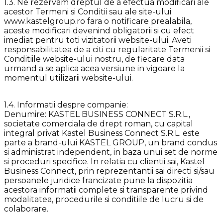
1.3. Ne rezervam dreptul de a efectua modificari ale
acestor Termeni si Conditii sau ale site-ului
www.kastelgroup.ro fara o notificare prealabila,
aceste modificari devenind obligatorii si cu efect
imediat pentru toti vizitatorii website-ului. Aveti
responsabilitatea de a citi cu regularitate Termenii si
Conditiile website-ului nostru, de fiecare data
urmand a se aplica acea versiune in vigoare la
momentul utilizarii website-ului.
1.4. Informatii despre companie:
Denumire: KASTEL BUSINESS CONNECT S.R.L.,
societate comerciala de drept roman, cu capital
integral privat Kastel Business Connect S.R.L. este
parte a brand-ului KASTEL GROUP, un brand condus
si administrat independent, in baza unui set de norme
si proceduri specifice. In relatia cu clientii sai, Kastel
Business Connect, prin reprezentantii sai directi si/sau
persoanele juridice francizate pune la dispozitia
acestora informatii complete si transparente privind
modalitatea, procedurile si conditiile de lucru si de
colaborare.