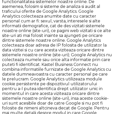
functionalitatea sistemelor noastre online. De
asemenea, folosim si sisteme de analiza si audit al
traficului oferite de Google Analytics. Google
Analytics colecteaza anumite date cu caracter
personal cum ar fi: sexul, varsta, interesele si alte
informatii demografice, cat de des vizitati sistemele
noastre online (site-uri), ce pagini web vizitati si ce alte
site-uri ati mai folosit inainte sa ajungeti pe oricare
dintre sistemele noastre online. Google Analytics
colecteaza doar adresa de IP folosita de utilizator la
data vizitei si cu care acesta viziteaza oricare dintre
sistemele noastre online (site-uri); Google Analytics nu
colecteaza numele sau orice alta informatie prin care
puteti fi identificat. Kastel Business Connect nu
combina informatiile furnizate de Google Analytics cu
datele dumneavoastra cu caracter personal pe care
le prelucram. Google Analytics utilizeaza module
cookie persistente pe dispozitivul utilizatorului
pentru a-l putea identifica drept utilizator unic in
momentul in care acesta viziteaza oricare dintre
sistemele noastre online (site-uri), insa aceste cookie-
uri sunt acesibile doar de catre Google si nu pot fi
folosite de nimeni altcineva decat de Google. Pentru
mai multe detalii despre modul in care Google