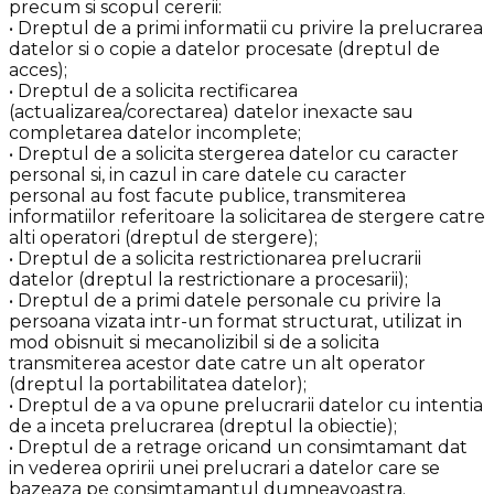
precum si scopul cererii:
• Dreptul de a primi informatii cu privire la prelucrarea
datelor si o copie a datelor procesate (dreptul de
acces);
• Dreptul de a solicita rectificarea
(actualizarea/corectarea) datelor inexacte sau
completarea datelor incomplete;
• Dreptul de a solicita stergerea datelor cu caracter
personal si, in cazul in care datele cu caracter
personal au fost facute publice, transmiterea
informatiilor referitoare la solicitarea de stergere catre
alti operatori (dreptul de stergere);
• Dreptul de a solicita restrictionarea prelucrarii
datelor (dreptul la restrictionare a procesarii);
• Dreptul de a primi datele personale cu privire la
persoana vizata intr-un format structurat, utilizat in
mod obisnuit si mecanolizibil si de a solicita
transmiterea acestor date catre un alt operator
(dreptul la portabilitatea datelor);
• Dreptul de a va opune prelucrarii datelor cu intentia
de a inceta prelucrarea (dreptul la obiectie);
• Dreptul de a retrage oricand un consimtamant dat
in vederea opririi unei prelucrari a datelor care se
bazeaza pe consimtamantul dumneavoastra.