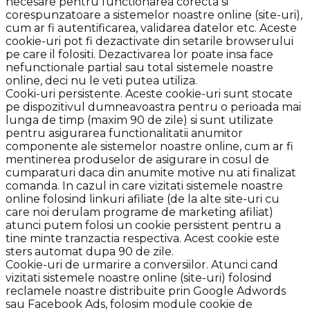
necesare pentru functionarea corecta si
corespunzatoare a sistemelor noastre online (site-uri),
cum ar fi autentificarea, validarea datelor etc. Aceste
cookie-uri pot fi dezactivate din setarile browserului
pe care il folositi. Dezactivarea lor poate insa face
nefunctionale partial sau total sistemele noastre
online, deci nu le veti putea utiliza.
Cooki-uri persistente. Aceste cookie-uri sunt stocate
pe dispozitivul dumneavoastra pentru o perioada mai
lunga de timp (maxim 90 de zile) si sunt utilizate
pentru asigurarea functionalitatii anumitor
componente ale sistemelor noastre online, cum ar fi
mentinerea produselor de asigurare in cosul de
cumparaturi daca din anumite motive nu ati finalizat
comanda. In cazul in care vizitati sistemele noastre
online folosind linkuri afiliate (de la alte site-uri cu
care noi derulam programe de marketing afiliat)
atunci putem folosi un cookie persistent pentru a
tine minte tranzactia respectiva. Acest cookie este
sters automat dupa 90 de zile.
Cookie-uri de urmarire a conversiilor. Atunci cand
vizitati sistemele noastre online (site-uri) folosind
reclamele noastre distribuite prin Google Adwords
sau Facebook Ads, folosim module cookie de