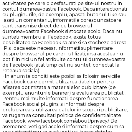
activitatea pe care o desfasurati pe site-ul nostru in
contul dumneavoastra Facebook. Daca interactionati
cu pluginurile, de exemplu, apasati butonul Like sau
lasati un comentariu, informatiile corespunzatoare
sunt transmise direct de pe browserul
dumneavoastra Facebook si stocate acolo. Daca nu
sunteti membru al Facebook, exista totusi
posibilitatea ca Facebook sa afle si sa stocheze adresa
IP si, daca este necesar, informatii suplimentare
despre browserul pe care il utilizati, insa acestea nu
pot fi in nici un fel atribuite contului dumneavoastra
de Facebook (atat timp cat nu sunteti conectat la
reteaua sociala).
• In anumite conditii este posibil sa folosim serviciile
Facebook care permit utilizarea datelor pentru
afisarea optimizata a materialelor publicitare (de
exemplu anunturile banner) si evaluarea publicitatii.
Pentru mai multe informatii despre functionarea
Facebook social plugins, si informatii despre
prelucrarea si utilizarea datelor in scopuri publicitare,
va rugam sa consultati politica de confidentialitate
Facebook: www.facebook.com/about/privacy/. De
asemenea, veti gasi acolo si informatii despre cum sa