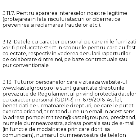
3.11.7. Pentru apararea intereselor noastre legitime
(protejarea in fata riscului atacurilor cibernetice,
prevenirea si reclamarea fraudelor etc.).
3.12. Datele cu caracter personal pe care ni le furnizati
vor fi prelucrate strict in scopurile pentru care au fost
colectate, respectiv in vederea derularii raporturilor
de colaborare dintre noi, pe baze contractuale sau
pur conventionale.
3.13. Tuturor persoanelor care viziteaza website-ul
www.kastelgroup.ro le sunt garantate drepturile
prevazute de Regulamentul privind protectia datelor
cu caracter personal (GDPR) nr. 679/2016. Astfel,
beneficiati de urmatoarele drepturi, pe care le puteti
exercita oricand, trimitandu-ne un email in acest sens
la adresa pompei.mititean@kastelgroup.ro, precizand,
numele dumneavoastra, adresa postala sau de e-mail
(in functie de modalitatea prin care doriti sa
comunicam), numarul dumneavoastra de telefon