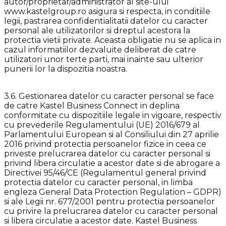
autor/proprietar/administrator al site-ului
www.kastelgroup.ro asigura si respecta, in conditiile
legii, pastrarea confidentialitatii datelor cu caracter
personal ale utilizatorilor si dreptul acestora la
protectia vietii private. Aceasta obligatie nu se aplica in
cazul informatiilor dezvaluite deliberat de catre
utilizatori unor terte parti, mai inainte sau ulterior
punerii lor la dispozitia noastra.
3.6. Gestionarea datelor cu caracter personal se face
de catre Kastel Business Connect in deplina
conformitate cu dispozitiile legale in vigoare, respectiv
cu prevederile Regulamentului (UE) 2016/679 al
Parlamentului European si al Consiliului din 27 aprilie
2016 privind protectia persoanelor fizice in ceea ce
priveste prelucrarea datelor cu caracter personal si
privind libera circulatie a acestor date si de abrogare a
Directivei 95/46/CE (Regulamentul general privind
protectia datelor cu caracter personal, in limba
engleza General Data Protection Regulation – GDPR)
si ale Legii nr. 677/2001 pentru protectia persoanelor
cu privire la prelucrarea datelor cu caracter personal
si libera circulatie a acestor date. Kastel Business