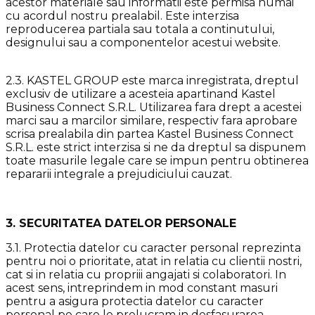
acestor materiale sau informatii este permisa numai
cu acordul nostru prealabil. Este interzisa
reproducerea partiala sau totala a continutului,
designului sau a componentelor acestui website.
2.3. KASTEL GROUP este marca inregistrata, dreptul
exclusiv de utilizare a acesteia apartinand Kastel
Business Connect S.R.L. Utilizarea fara drept a acestei
marci sau a marcilor similare, respectiv fara aprobare
scrisa prealabila din partea Kastel Business Connect
S.R.L. este strict interzisa si ne da dreptul sa dispunem
toate masurile legale care se impun pentru obtinerea
repararii integrale a prejudiciului cauzat.
3. SECURITATEA DATELOR PERSONALE
3.1. Protectia datelor cu caracter personal reprezinta
pentru noi o prioritate, atat in relatia cu clientii nostri,
cat si in relatia cu propriii angajati si colaboratori. In
acest sens, intreprindem in mod constant masuri
pentru a asigura protectia datelor cu caracter
personal pe care le prelucram in desfasurarea