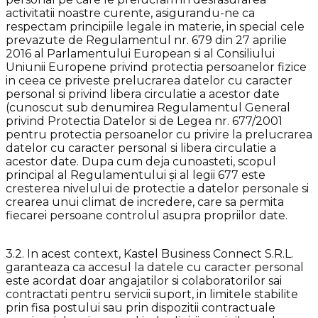
activitatii noastre curente, asigurandu-ne ca
respectam principiile legale in materie, in special cele
prevazute de Regulamentul nr. 679 din 27 aprilie
2016 al Parlamentului European si al Consiliului
Uniunii Europene privind protectia persoanelor fizice
in ceea ce priveste prelucrarea datelor cu caracter
personal si privind libera circulatie a acestor date
(cunoscut sub denumirea Regulamentul General
privind Protectia Datelor si de Legea nr. 677/2001
pentru protectia persoanelor cu privire la prelucrarea
datelor cu caracter personal si libera circulatie a
acestor date. Dupa cum deja cunoasteti, scopul
principal al Regulamentului și al legii 677 este
cresterea nivelului de protectie a datelor personale si
crearea unui climat de incredere, care sa permita
fiecarei persoane controlul asupra propriilor date.
3.2. In acest context, Kastel Business Connect S.R.L.
garanteaza ca accesul la datele cu caracter personal
este acordat doar angajatilor si colaboratorilor sai
contractati pentru servicii suport, in limitele stabilite
prin fisa postului sau prin dispozitii contractuale