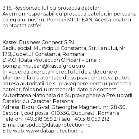
3.16. Responsabilul cu protectia datelor
Avem un responsabil cu protectia datelor, in persoana
colegului nostru, Pompei MITITEAN. Acesta poate fi
contactat astfel:
Kastel Business Connect S.R.L.
Sediu social: Municipiul Constanta, Str. Lanului, Nr.
17B, Judetul Constanta, Romania
D.P.O. (Data Protection Officer) – Email:
pompei.mititean@kastelgroup.ro
In vederea exercitarii dreptului de a depune o
plangere la o autoritate de supraveghere, va puteti
adresa autoritatii de supraveghere pentru protectia
datelor, folosind urmatoarele date de contact:
Autoritatea Nationala de Supraveghere a Prelucrarii
Datelor cu Caracter Personal
Adresa: B-dul G-ral. Gheorghe Magheru nr. 28-30,
Sector 1, cod postal 010336, Bucuresti, Romania
Telefon: +40.318.059.211 sau +40.318.059.212;
E-mail: anspdcp@dataprotection.ro
Site web: www.dataprotection.ro