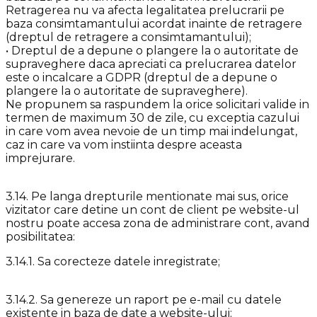
Retragerea nu va afecta legalitatea prelucrarii pe
baza consimtamantului acordat inainte de retragere
(dreptul de retragere a consimtamantului);
• Dreptul de a depune o plangere la o autoritate de
supraveghere daca apreciati ca prelucrarea datelor
este o incalcare a GDPR (dreptul de a depune o
plangere la o autoritate de supraveghere).
Ne propunem sa raspundem la orice solicitari valide in
termen de maximum 30 de zile, cu exceptia cazului
in care vom avea nevoie de un timp mai indelungat,
caz in care va vom instiinta despre aceasta
imprejurare.
3.14. Pe langa drepturile mentionate mai sus, orice
vizitator care detine un cont de client pe website-ul
nostru poate accesa zona de administrare cont, avand
posibilitatea:
3.14.1. Sa corecteze datele inregistrate;
3.14.2. Sa genereze un raport pe e-mail cu datele
existente in baza de date a website-ului;