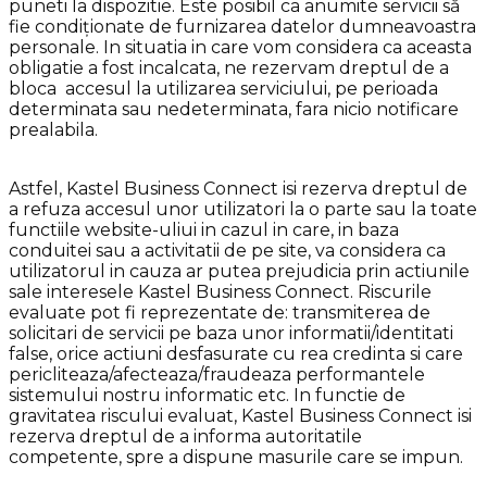
puneti la dispozitie. Este posibil ca anumite servicii să
fie condiţionate de furnizarea datelor dumneavoastra
personale. In situatia in care vom considera ca aceasta
obligatie a fost incalcata, ne rezervam dreptul de a
bloca accesul la utilizarea serviciului, pe perioada
determinata sau nedeterminata, fara nicio notificare
prealabila.
Astfel, Kastel Business Connect isi rezerva dreptul de
a refuza accesul unor utilizatori la o parte sau la toate
functiile website-uliui in cazul in care, in baza
conduitei sau a activitatii de pe site, va considera ca
utilizatorul in cauza ar putea prejudicia prin actiunile
sale interesele Kastel Business Connect. Riscurile
evaluate pot fi reprezentate de: transmiterea de
solicitari de servicii pe baza unor informatii/identitati
false, orice actiuni desfasurate cu rea credinta si care
pericliteaza/afecteaza/fraudeaza performantele
sistemului nostru informatic etc. In functie de
gravitatea riscului evaluat, Kastel Business Connect isi
rezerva dreptul de a informa autoritatile
competente, spre a dispune masurile care se impun.